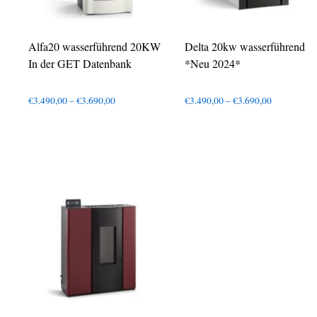
Alfa20 wasserführend 20KW
Delta 20kw wasserführend
In der GET Datenbank
*Neu 2024*
Preisspanne:
Preisspanne
€
3.490,00
–
€
3.690,00
€
3.490,00
–
€
3.690,00
€3.490,00
€3.490,00
bis
bis
€3.690,00
€3.690,00