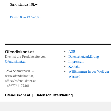
Sirio statica 10kw
Preisspanne:
€
2.440,00
–
€
2.590,00
€2.440,00
bis
€2.590,00
Ofendiskont.at
AGB
Dies ist die Produktseite von
Datenschutzerklärung
Ofendiskont.at
Impressum
Kontakt
3594 Schmerbach 32,
Willkommen in der Welt der
www.ofendiskont.at,
Wärme!
office@ofendiskont.at,
+4367761177461
Ofendiskont.at
Datenschutzerklärung